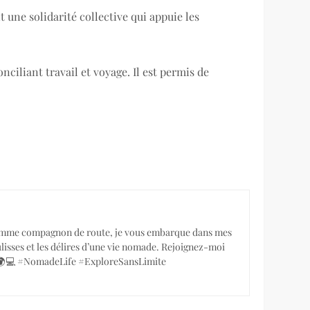
t une solidarité collective qui appuie les
ciliant travail et voyage. Il est permis de
op comme compagnon de route, je vous embarque dans mes
ulisses et les délires d’une vie nomade. Rejoignez-moi
r ! 🌍💻 #NomadeLife #ExploreSansLimite